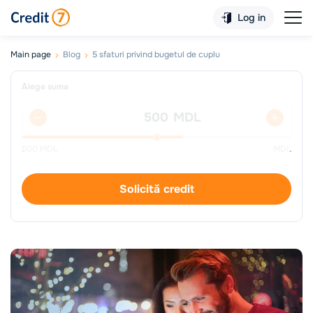
Log in
Main page
Blog
5 sfaturi privind bugetul de cuplu
Alege suma
MDL
500
MDL
MDL
Solicită credit