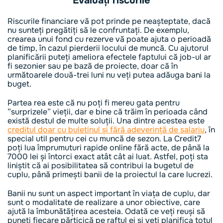
Evaluați riscurile
Riscurile financiare vă pot prinde pe neașteptate, dacă
nu sunteți pregătiți să le confruntați. De exemplu,
crearea unui fond cu rezerve vă poate ajuta o perioadă
de timp, în cazul pierderii locului de muncă. Cu ajutorul
planificării puteți ameliora efectele faptului că job-ul ar
fi sezonier sau pe bază de proiecte, doar că în
următoarele două-trei luni nu veți putea adăuga bani la
buget.
Partea rea este că nu poți fi mereu gata pentru
”surprizele” vieții, dar e bine că trăim în perioada când
există destul de multe soluții. Una dintre acestea este
creditul doar cu buletinul și fără adeverință de salariu
, în
special util pentru cei cu muncă de sezon. La Credit7
poți lua împrumuturi rapide online fără acte, de până la
7000 lei și întorci exact atât cât ai luat. Astfel, poți sta
liniștit că ai posibilitatea să contribui la bugetul de
cuplu, până primești banii de la proiectul la care lucrezi.
Banii nu sunt un aspect important în viața de cuplu, dar
sunt o modalitate de realizare a unor obiective, care
ajută la îmbunătățirea acesteia. Odată ce veți reuși să
puneți fiecare părticică pe raftul ei și veți planifica totul