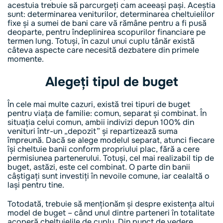
acestuia trebuie să parcurgeți cam aceeași pași. Aceștia
sunt: determinarea veniturilor, determinarea cheltuielilor
fixe și a sumei de bani care vă rămâne pentru a fi pusă
deoparte, pentru îndeplinirea scopurilor financiare pe
termen lung. Totuși, în cazul unui cuplu tânăr există
câteva aspecte care necesită dezbatere din primele
momente.
Alegeți tipul de buget
În cele mai multe cazuri, există trei tipuri de buget
pentru viața de familie: comun, separat și combinat. În
situația celui comun, ambii indivizi depun 100% din
venituri într-un „depozit” și repartizează suma
împreună. Dacă se alege modelul separat, atunci fiecare
își cheltuie banii conform propriului plac, fără a cere
permisiunea partenerului. Totuși, cel mai realizabil tip de
buget, astăzi, este cel combinat. O parte din banii
câștigați sunt investiți în nevoile comune, iar cealaltă o
lași pentru tine.
Totodată, trebuie să menționăm și despre existența altui
model de buget – când unul dintre parteneri în totalitate
acoperă cheltuielile de cuplu. Din punct de vedere