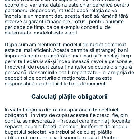
economic, varianta dată nu este chiar benefică pentru
partenerul dependent, întrucât dacă relația se va
încheia la un moment dat, acesta riscă să rămână fără
rezerve și garanții financiare. Totuși, pentru anumite
perioade de timp, ca de exemplu concediul de
maternitate, modelul este viabil.
După cum am menționat, modelul de buget combinat
este cel mai eficient. Acesta permite să strângeți bani
împreună pentru cumpărături mai mari și în același timp
permite fiecăruia să-și îndeplinească nevoile personale.
Frecvent, de repartizarea finanțelor se ocupă o singură
persoană, dar sarcinile pot fi repartizate – el are grijă de
depozit și de conturile direcționate, iar ea este
responsabilă de cheltuielile fixe, de moment.
Calculați plățile obligatorii
În viața fiecăruia dintre noi apar anumite cheltuieli
obligatorii. În viața de cuplu acestea fie cresc, fie, din
contra, se micșorează – în cazul care închiriați locuințe
separat, acum o faceți la comun. Indiferent de modelul
bugetului selectat, va trebui să calculați plățile
obligatorii pe care le veți suporta regulat. Printre