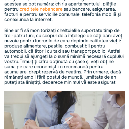
acestea se pot număra: chiria apartamentului, plățile
pentru
creditele nebancare
sau bancare, asigurarea,
facturile pentru serviciile comunale, telefonia mobilă și
conexiunea la internet.
Bine ar fi să monitorizați cheltuielile suportate timp de
trei-patru luni, cu scopul de a înțelege de câți bani aveți
nevoie pentru lucrurile de care depinde calitatea vieții:
produse alimentare, pastile, combustibil pentru
automobil, călătorii cu taxi sau transport public. Astfel,
va trebui să ajungeți la o sumă minimă necesară cuplului
vostru. Înmulțiți cifra obținută cu șase și veți obține
suma pe care economiștii o recomandă pentru
acumulare, drept rezervă de neatins. Prin urmare, dacă
rămâneți ambii fără postul de muncă, jumătate de an
puteți sta liniștiți, deoarece minimul vă este asigurat.