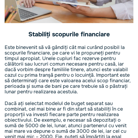
Stabiliți scopurile financiare
Este binevenit să vă gândiți cât mai curând posibil la
scopurile financiare, pe care vi le propuneți pentru
timpul apropiat. Unele cupluri fac rezerve pentru
călătorii sau lucruri comun necesare pentru casă, iar
dacă vorbim despre familiile tinere, atunci este valabil
cazul cu prima tranșă pentru o locuință. Important este
să determinați care este valoarea acelui scop financiar,
perioada și suma de bani pe care trebuie să o păstrați
lunar pentru realizarea acestuia.
Dacă ați selectat modelul de buget separat sau
combinat, cel mai bine ar fi din start să stabiliți în ce
proporții va investi fiecare parte pentru realizarea
obiectivului. De exemplu, e necesar să depozitați o
sumă de 5000 de lei, lunar, atunci partenerul cu venit
mai mare va depune o sumă de 3000 de lei, iar cel cu
venit mai mic – 2000. Fie, puteți să împărțiți la egal