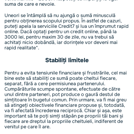
suma de care e nevoie.
Uneori se întâmplă să nu ajungă o sumă minusculă
pentru obținerea scopului propus. În astfel de cazuri,
puteți apela la serviciile Credit7 și lua un împrumut rapid
online. Dacă optați pentru un credit online, până la
3000 lei, pentru maxim 30 de zile, nu va trebui să
achitați nicio dobândă, iar dorințele vor deveni mai
rapid realitate*.
Stabiliți limitele
Pentru a evita tensiunile financiare și frustrările, cel mai
bine este să stabiliți ce sumă poate cheltui fiecare,
separat, fără a cere permisiunea partenerului.
Cumpărăturile scumpe spontane, efectuate de către
unul dintre parteneri, pot produce o gaură destul de
simțitoare în bugetul comun. Prin urmare, va fi mai greu
să atingeți obiectivele financiare propuse și, totodată,
va fi afectată încrederea reciprocă. Chiar și așa, este
important să te poți simți stăpân pe propriii tăi bani și
fiecare are dreptul la propriile cheltuieli, indiferent de
venitul pe care îl are.