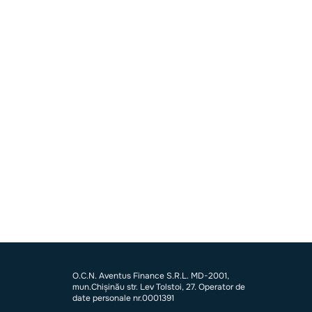
O.C.N. Aventus Finance S.R.L. MD-2001,
mun.Chișinău str. Lev Tolstoi, 27. Operator de
date personale nr.0001391