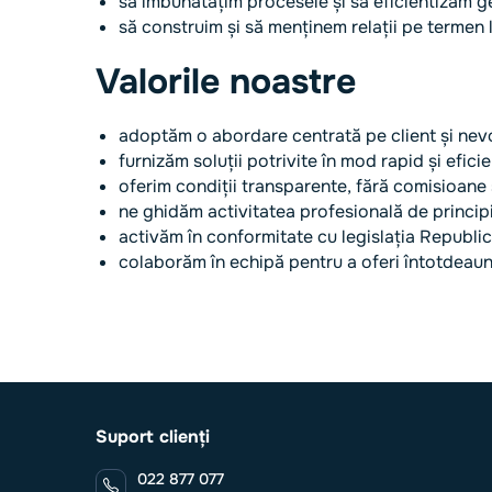
să îmbunătățim procesele și să eficientizăm g
să construim și să menținem relații pe termen l
Valorile noastre
adoptăm o abordare centrată pe client și nevoi
furnizăm soluții potrivite în mod rapid și eficie
oferim condiții transparente, fără comisioane
ne ghidăm activitatea profesională de principi
activăm în conformitate cu legislația Republic
colaborăm în echipă pentru a oferi întotdeauna 
Suport clienți
022 877 077