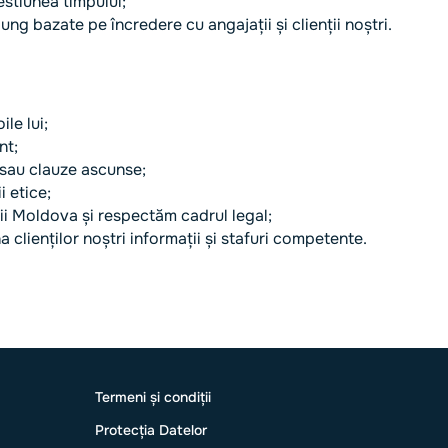
estiunea timpului;
ung bazate pe încredere cu angajații și clienții noștri.
le lui;
nt;
 sau clauze ascunse;
i etice;
ii Moldova și respectăm cadrul legal;
clienților noștri informații și stafuri competente.
Termeni și condiții
Protecția Datelor