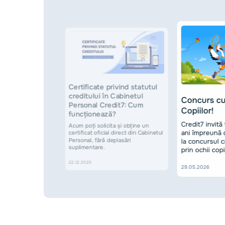
Certificate privind statutul
ejezi de
creditului în Cabinetul
Concurs cu 
nd soliciți
Personal Credit7: Сum
Copiilor!
funcționează?
l creditării sunt
Credit7 invită 
Acum poți solicita și obține un
ea, este
ani împreună c
certificat oficial direct din Cabinetul
um funcționează
Personal, fără deplasări
la concursul c
um te poți
suplimentare.
prin ochii copi
22.12.2025
29.05.2026