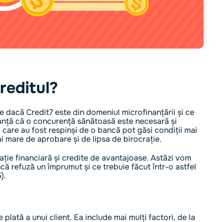
reditul?
e dacă Credit7 este din domeniul microfinanțării și ce
uranță că o concurență sănătoasă este necesară și
i care au fost respinși de o bancă pot găsi condiții mai
ai mare de aprobare și de lipsa de birocrație.
ție financiară și credite de avantajoase. Astăzi vom
ă refuză un împrumut și ce trebuie făcut într-o astfel
).
de plată a unui client. Ea include mai mulți factori, de la