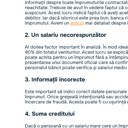
informații despre toate împrumuturile contractate
neachitate. Trebuie de avut în vedere faptul că 
suspiciuni. Acest lucru indică faptul că aveți acel
debitor. Iar dacă istoricul este prea bun, banca r
împrumutul. Avem un
articol
mai detaliat despre i
2. Un salariu necorespunzător
Al doilea factor important în analiză. În mod ide
40% din totalul veniturilor. Acest lucru se expli
poate achita pentru un împrumut fără a întâmpina d
prezentarea unui document oficial care să confirm
personalul băncii poate verifica și salariul mediu 
3. Informații incorecte
Este important să indici corect datele personale 
împrumut. Orice greșeală intenționată sau accid
încercare de fraudă. Acesta poate fi cu ușurință 
4. Suma creditului
Dacă o persoană cu un salariu mare cere un împr