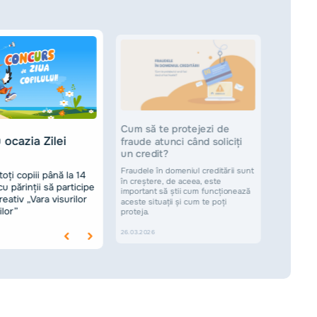
Certi
Cum să te protejezi de
credi
ocazia Zilei
fraude atunci când soliciți
Perso
un credit?
funcț
Fraudele în domeniul creditării sunt
toți copiii până la 14
Acum po
în creștere, de aceea, este
u părinții să participe
certifi
important să știi cum funcționează
Persona
reativ „Vara visurilor
aceste situații și cum te poți
suplim
ilor”
proteja.
22.12.20
26.03.2026