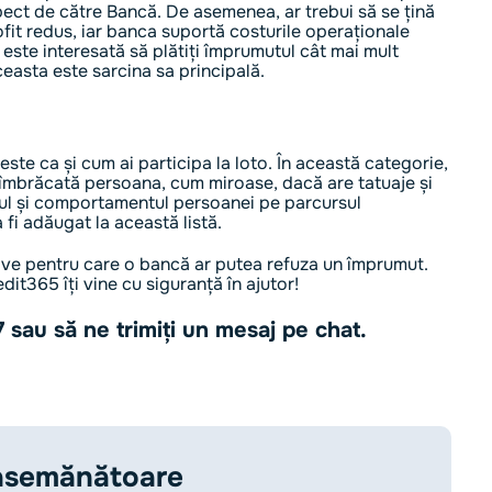
ect de către Bancă. De asemenea, ar trebui să se țină
ofit redus, iar banca suportă costurile operaționale
a este interesată să plătiți împrumutul cât mai mult
aceasta este sarcina sa principală.
este ca și cum ai participa la loto. În această categorie,
 îmbrăcată persoana, cum miroase, dacă are tatuaje și
sul și comportamentul persoanei pe parcursul
fi adăugat la această listă.
tive pentru care o bancă ar putea refuza un împrumut.
dit365 îți vine cu siguranță în ajutor!
 sau să ne trimiți un mesaj pe chat.
 asemănătoare