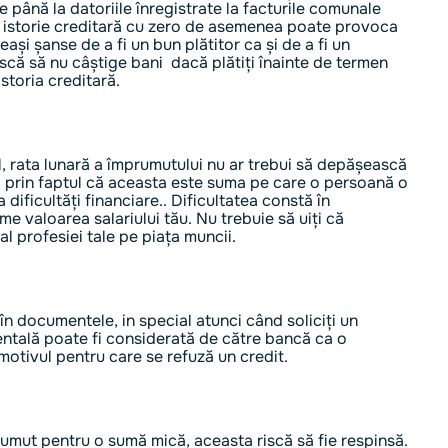
 până la datoriile înregistrate la facturile comunale
o istorie creditară cu zero de asemenea poate provoca
eași șanse de a fi un bun plătitor ca și de a fi un
iscă să nu câștige bani dacă plătiți înainte de termen
storia creditară.
al, rata lunară a împrumutului nu ar trebui să depășească
că prin faptul că aceasta este suma pe care o persoană o
ificultăți financiare.. Dificultatea constă în
e valoarea salariului tău. Nu trebuie să uiți că
al profesiei tale pe piața muncii.
în documentele, in special atunci când soliciți un
entală poate fi considerată de către bancă ca o
motivul pentru care se refuză un credit.
umut pentru o sumă mică, aceasta riscă să fie respinsă.