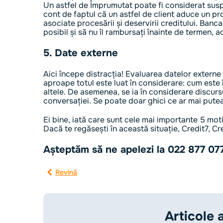
Un astfel de Împrumutat poate fi considerat susp
cont de faptul că un astfel de client aduce un pr
asociate procesării și deservirii creditului. Banc
posibil și să nu îl rambursați înainte de termen, 
5. Date externe
Aici începe distracția! Evaluarea datelor externe 
aproape totul este luat în considerare: cum este
altele. De asemenea, se ia în considerare discur
conversației. Se poate doar ghici ce ar mai putea 
Ei bine, iată care sunt cele mai importante 5 mo
Dacă te regăsești în această situație, Credit7, Cre
Așteptăm să ne apelezi la 022 877 077
Revină
Articole