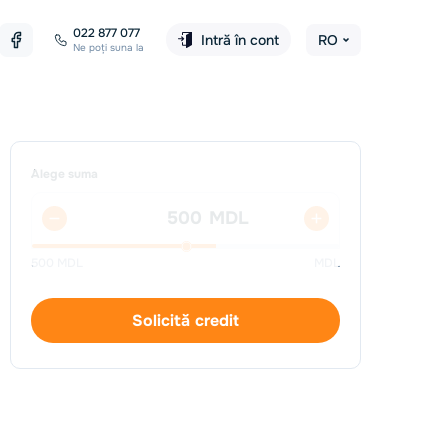
022 877 077
Intră în cont
RO
Ne poți suna la
Alege suma
MDL
500
MDL
MDL
Solicită credit