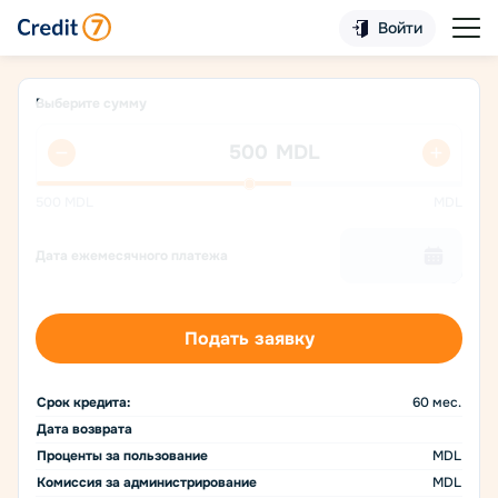
Войти
Выберите сумму
MDL
500
MDL
MDL
Дата ежемесячного платежа
Подать заявку
Срок кредита:
60
мес.
Дата возврата
Проценты за пользование
MDL
Комиссия за администрирование
MDL